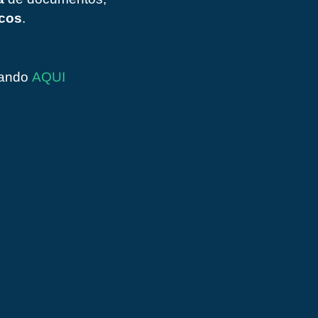
icos
.
sando
AQUI